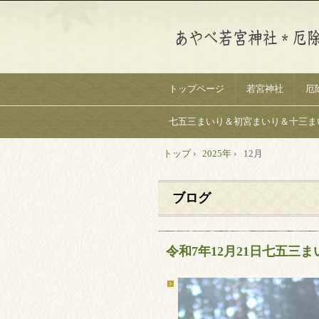
トップページ
若宮神社
厄
七五三まいり＆初宮まいり＆十三ま
トップ
›
2025年
›
12月
ブログ
令和7年12月21日七五三ま