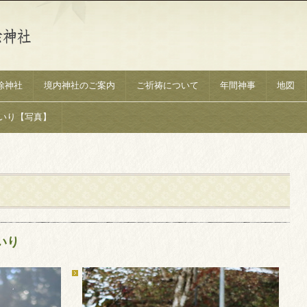
除神社
境内神社のご案内
ご祈祷について
年間神事
地図
いり【写真】
いり