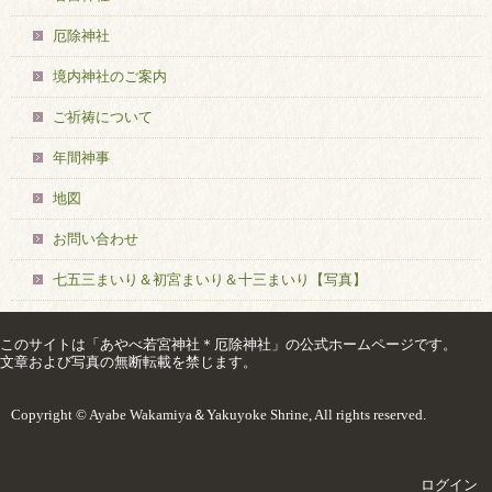
厄除神社
境内神社のご案内
ご祈祷について
年間神事
地図
お問い合わせ
七五三まいり＆初宮まいり＆十三まいり【写真】
このサイトは「あやべ若宮神社＊厄除神社」の公式ホームページです。
文章および写真の無断転載を禁じます。
Copyright © Ayabe Wakamiya＆Yakuyoke Shrine, All rights reserved.
ログイン