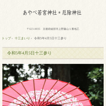
〒623-0035 京都府綾部市上野藤山１番地乙
トップ
›
十三まいり
›
令和5年4月5日十三参り
令和5年4月5日十三参り