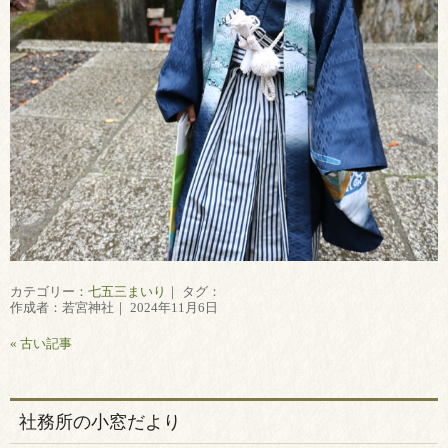
カテゴリー：
七五三まいり
｜ タグ：
作成者：若宮神社｜ 2024年11月6日
« 古い記事
社務所の小窓だより