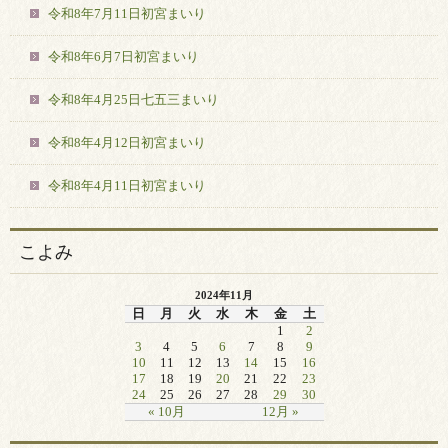
令和8年7月11日初宮まいり
令和8年6月7日初宮まいり
令和8年4月25日七五三まいり
令和8年4月12日初宮まいり
令和8年4月11日初宮まいり
こよみ
2024年11月
日
月
火
水
木
金
土
1
2
3
4
5
6
7
8
9
10
11
12
13
14
15
16
17
18
19
20
21
22
23
24
25
26
27
28
29
30
« 10月
12月 »