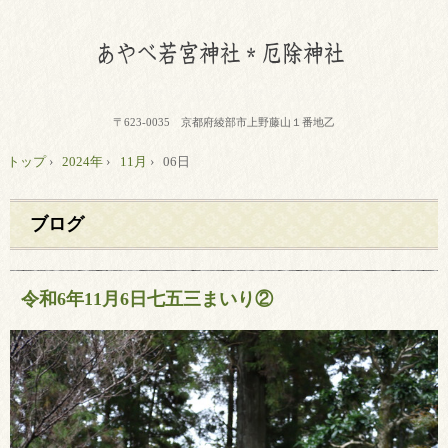
〒623-0035 京都府綾部市上野藤山１番地乙
トップ
›
2024年
›
11月
›
06日
ブログ
令和6年11月6日七五三まいり②